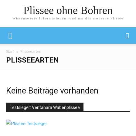
Plissee ohne Bohren
Wissenswerte Informationen rund um das moderne Plissee
Start
Plisseearten
PLISSEEARTEN
Keine Beiträge vorhanden
Testsieger: Ventanara Wabenplissee