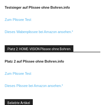
Testsieger auf Plissee ohne Bohren.info
Zum Plissee Test
Dieses Wabenplissee bei Amazon ansehen.*
Platz 2: HOME-VISION Plissee ohne Bohren
Platz 2 auf Plissee ohne Bohren.info
Zum Plissee Test
Dieses Plissee bei Amazon ansehen.*
Beliebte Artikel