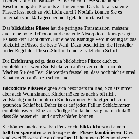
Hierbei ist die Transmission zu beachten. Diese sollte in der
Beschreibung des Produkts zu finden sein. Das halbtransparente
Plissee lässt noch zu viel Licht durch? Notfalls können Sie es
innerhalb von
14 Tagen
bei nicht gefallen umtauschen.
Das
blickdichte Plissee
hat die geringste Transmission, meistens
auch eine hohe Reflexion und eine gute Absorption – kurz gesagt:
Es lässt kein Licht durch. Für eine vollständige Verdunkelung ist das
blickdichte Plissee die beste Wahl. Dazu beschichten die Hersteller
in der Regel den Plissee-Stoff mit einer zusätzlichen Schicht.
Die
Erfahrung
zeigt, dass ein blickdichtes Plissee auch zu
empfehlen ist, wenn Sie Blicke von außen vermeiden möchten.
Machen Sie den Test, Sie werden feststellen, dass noch nicht einmal
Schatten von außen zu sehen sind.
Blickdichte Plissees
eignen sich besonders im Bad, Schlafzimmer,
aber auch Wohnzimmer. Kinder mögen es nachts oft nicht
vollständig dunkel in ihrem Kinderzimmer. Es trägt jedoch zum
gesunden Schlaf bei. Daher ist es auf jeden Fall im Schlafzimmer
empfehlenswert. Eine vollständige Dunkelheit sorgt nämlich dafür,
dass Sie besser ein- und durchschlafen können.
Sie können auch am selben Fenster ein
blickdichtes
mit einem
halbtransparenten
oder transparenten Plissee
kombinieren
. Dies
sind zwei Plissees, die an denselben Halterungen (Klemmträger /