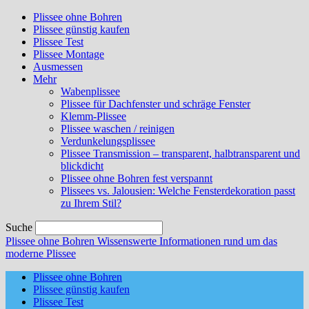
Plissee ohne Bohren
Plissee günstig kaufen
Plissee Test
Plissee Montage
Ausmessen
Mehr
Wabenplissee
Plissee für Dachfenster und schräge Fenster
Klemm-Plissee
Plissee waschen / reinigen
Verdunkelungsplissee
Plissee Transmission – transparent, halbtransparent und
blickdicht
Plissee ohne Bohren fest verspannt
Plissees vs. Jalousien: Welche Fensterdekoration passt
zu Ihrem Stil?
Suche
Plissee ohne Bohren
Wissenswerte Informationen rund um das
moderne Plissee
Plissee ohne Bohren
Plissee günstig kaufen
Plissee Test