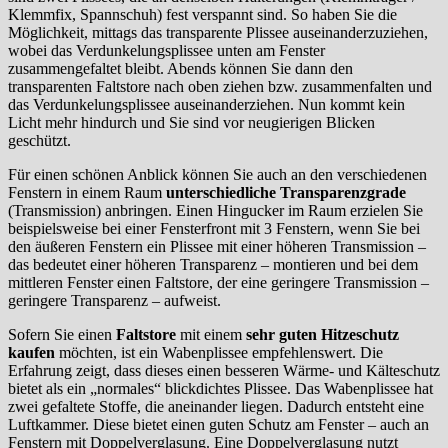
Klemmfix, Spannschuh) fest verspannt sind. So haben Sie die
Möglichkeit, mittags das transparente Plissee auseinanderzuziehen,
wobei das Verdunkelungsplissee unten am Fenster
zusammengefaltet bleibt. Abends können Sie dann den
transparenten Faltstore nach oben ziehen bzw. zusammenfalten und
das Verdunkelungsplissee auseinanderziehen. Nun kommt kein
Licht mehr hindurch und Sie sind vor neugierigen Blicken
geschützt.
Für einen schönen Anblick können Sie auch an den verschiedenen
Fenstern in einem Raum
unterschiedliche Transparenzgrade
(Transmission) anbringen. Einen Hingucker im Raum erzielen Sie
beispielsweise bei einer Fensterfront mit 3 Fenstern, wenn Sie bei
den äußeren Fenstern ein Plissee mit einer höheren Transmission –
das bedeutet einer höheren Transparenz – montieren und bei dem
mittleren Fenster einen Faltstore, der eine geringere Transmission –
geringere Transparenz – aufweist.
Sofern Sie einen
Faltstore
mit einem
sehr guten Hitzeschutz
kaufen
möchten, ist ein Wabenplissee empfehlenswert. Die
Erfahrung zeigt, dass dieses einen besseren Wärme- und Kälteschutz
bietet als ein „normales“ blickdichtes Plissee. Das Wabenplissee hat
zwei gefaltete Stoffe, die aneinander liegen. Dadurch entsteht eine
Luftkammer. Diese bietet einen guten Schutz am Fenster – auch an
Fenstern mit Doppelverglasung. Eine Doppelverglasung nutzt