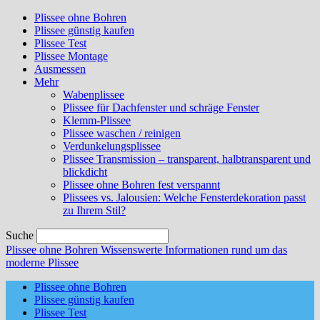
Plissee ohne Bohren
Plissee günstig kaufen
Plissee Test
Plissee Montage
Ausmessen
Mehr
Wabenplissee
Plissee für Dachfenster und schräge Fenster
Klemm-Plissee
Plissee waschen / reinigen
Verdunkelungsplissee
Plissee Transmission – transparent, halbtransparent und
blickdicht
Plissee ohne Bohren fest verspannt
Plissees vs. Jalousien: Welche Fensterdekoration passt
zu Ihrem Stil?
Suche
Plissee ohne Bohren
Wissenswerte Informationen rund um das
moderne Plissee
Plissee ohne Bohren
Plissee günstig kaufen
Plissee Test