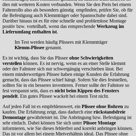
dies mit weiteren Kosten verbunden. Wenn Sie den Preis bei einem
Faltenrollo also als besonders günstig empfinden, prüfen Sie, ob für
die Befestigung auch Klemmträger oder Spannschuhe dabei sind.
Darüber hinaus ist es für eine schnelle und problemlose Montage
positiv bzw. vorteilhaft, wenn das entsprechende
Werkzeug im
Lieferumfang enthalten ist
.
Im Test werden häufig Plissees mit Klemmträger
Klemm-Plissee
genannt.
Es ist wichtig, dass Sie das Plissee
ohne Schwierigkeiten
verstellen
können. Es ist nervig, wenn es an einer Stelle klemmt
oder der Faltstore sich nur schwergängig verschieben lässt. Bei
einem minderwertigen Plissee haben einige Kunden die Erfahrung
gemacht, dass das Plissee schief hängt. Sofern Sie dies feststellen,
sollten Sie in ein besseres investieren. Ferner sollte der Faltstore so
fest verspannt sein, dass es
nicht
beim Kippen des Fensters
pendelt
. Ein gutes Plissee wackelt bei einem Test nicht.
Auf jeden Fall ist es empfehlenswert, ein
Plissee ohne Bohren
zu
kaufen. Die Erfahrung zeigt, dass dadurch eine
rückstandsfreie
Demontage
gewährleistet ist. Die Anbringung bzw. Befestigung ist
sehr einfach. Dabei können Sie sich unter
Plissee Montage
informieren, wie Sie dieses fehlerfrei und korrekt anbringen können.
Das ist vor allem bei einem Mietverhältnis ideal. Das Plissee ohne