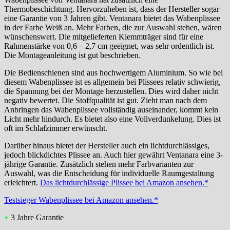
Thermobeschichtung. Hervorzuheben ist, dass der Hersteller sogar
eine Garantie von 3 Jahren gibt. Ventanara bietet das Wabenplissee
in der Farbe Weiß an. Mehr Farben, die zur Auswahl stehen, wären
wünschenswert. Die mitgelieferten Klemmträger sind für eine
Rahmenstärke von 0,6 – 2,7 cm geeignet, was sehr ordentlich ist.
Die Montageanleitung ist gut beschrieben.
Die Bedienschienen sind aus hochwertigem Aluminium. So wie bei
diesem Wabenplissee ist es allgemein bei Plissees relativ schwierig,
die Spannung bei der Montage herzustellen. Dies wird daher nicht
negativ bewertet. Die Stoffqualität ist gut. Zieht man nach dem
Anbringen das Wabenplissee vollständig auseinander, kommt kein
Licht mehr hindurch. Es bietet also eine Vollverdunkelung. Dies ist
oft im Schlafzimmer erwünscht.
Darüber hinaus bietet der Hersteller auch ein lichtdurchlässiges,
jedoch blickdichtes Plissee an. Auch hier gewährt Ventanara eine 3-
jährige Garantie. Zusätzlich stehen mehr Farbvarianten zur
Auswahl, was die Entscheidung für individuelle Raumgestaltung
erleichtert.
Das lichtdurchlässige Plissee bei Amazon ansehen.*
Testsieger Wabenplissee bei Amazon ansehen.*
+
3 Jahre Garantie