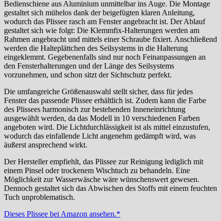
Bedienschiene aus Aluminium unmittelbar ins Auge. Die Montage
gestaltet sich mühelos dank der beigefügten klaren Anleitung,
wodurch das Plissee rasch am Fenster angebracht ist. Der Ablauf
gestaltet sich wie folgt: Die Klemmfix-Halterungen werden am
Rahmen angebracht und mittels einer Schraube fixiert. Anschließend
werden die Halteplättchen des Seilsystems in die Halterung
eingeklemmt. Gegebenenfalls sind nur noch Feinanpassungen an
den Fensterhalterungen und der Länge des Seilsystems
vorzunehmen, und schon sitzt der Sichtschutz perfekt.
Die umfangreiche Größenauswahl stellt sicher, dass für jedes
Fenster das passende Plissee erhältlich ist. Zudem kann die Farbe
des Plissees harmonisch zur bestehenden Inneneinrichtung
ausgewählt werden, da das Modell in 10 verschiedenen Farben
angeboten wird. Die Lichtdurchlässigkeit ist als mittel einzustufen,
wodurch das einfallende Licht angenehm gedämpft wird, was
äußerst ansprechend wirkt.
Der Hersteller empfiehlt, das Plissee zur Reinigung lediglich mit
einem Pinsel oder trockenem Wischtuch zu behandeln. Eine
Möglichkeit zur Wasserwäsche wäre wünschenswert gewesen.
Dennoch gestaltet sich das Abwischen des Stoffs mit einem feuchten
Tuch unproblematisch.
Dieses Plissee bei Amazon ansehen.*