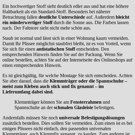
Ein hochwertiger Stoff sieht deutlich edler aus und hat eine höhere
Haltbarkeit als ein Standard-Stoff. Besonders bei näherer
Betrachtung fallen
deutliche Unterschiede
auf. Außerdem
bleicht
ein minderwertiger Stoff
durch die Sonne aus. Die Farben lassen
nach. Der Faltstore sieht nicht mehr schön aus.
Staub ist normal und lässt sich in einer Wohnung kaum vermeiden.
Damit Ihr Plissee möglichst staubfrei bleibt, ist es von Vorteil, wenn
Sie sich für einen
antistatischen Stoff
entscheiden. Den
entsprechenden Hinweis finden Sie auf der Packung. Wenn Sie
online bestellen, achten Sie auf der Internetseite des Onlineshops auf
einen entsprechenden Hinweis.
Es ist gleichgültig, für welche Montage Sie sich entscheiden. Achten
Sie aber darauf, dass die
Klemmträger oder die Spannschuhe –
meist zum Kleben auch stick und fix genannt – im
Lieferumfang dabei sind
.
Klemmträger können Sie am
Fensterrahmen
und
Spannschuhe an der
schmalen Glasleiste
befestigen.
Andernfalls müssen Sie noch
universale Befestigungslösungen
zusätzlich bestellen. Dies sollten Sie vermeiden. Zum einen ist es bei
einigen Plissees nicht einfach, den passenden universalen
Klemmträger, auch Klemmfix genannt, zu kaufen. Zum anderen ist