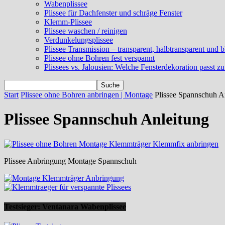
Wabenplissee
Plissee für Dachfenster und schräge Fenster
Klemm-Plissee
Plissee waschen / reinigen
Verdunkelungsplissee
Plissee Transmission – transparent, halbtransparent und b
Plissee ohne Bohren fest verspannt
Plissees vs. Jalousien: Welche Fensterdekoration passt zu
Start
Plissee ohne Bohren anbringen | Montage
Plissee Spannschuh A
Plissee Spannschuh Anleitung
Plissee Anbringung Montage Spannschuh
Testsieger: Ventanara Wabenplissee