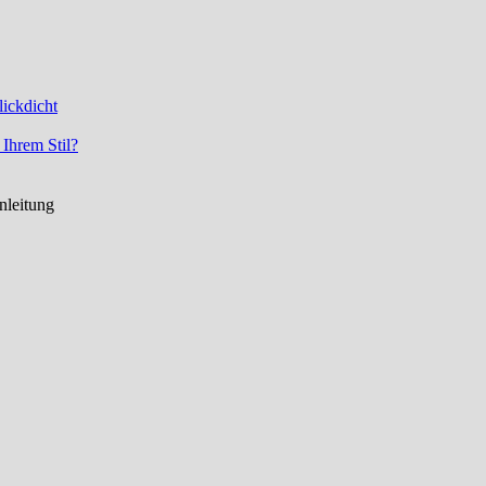
lickdicht
 Ihrem Stil?
nleitung