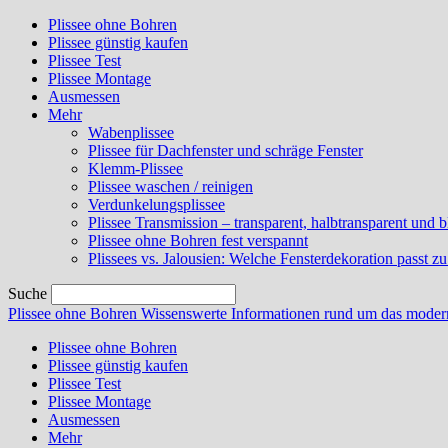
Plissee ohne Bohren
Plissee günstig kaufen
Plissee Test
Plissee Montage
Ausmessen
Mehr
Wabenplissee
Plissee für Dachfenster und schräge Fenster
Klemm-Plissee
Plissee waschen / reinigen
Verdunkelungsplissee
Plissee Transmission – transparent, halbtransparent und b
Plissee ohne Bohren fest verspannt
Plissees vs. Jalousien: Welche Fensterdekoration passt zu
Suche
Plissee ohne Bohren
Wissenswerte Informationen rund um das modern
Plissee ohne Bohren
Plissee günstig kaufen
Plissee Test
Plissee Montage
Ausmessen
Mehr