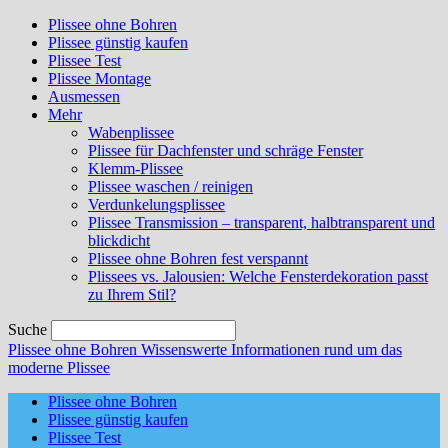
Plissee ohne Bohren
Plissee günstig kaufen
Plissee Test
Plissee Montage
Ausmessen
Mehr
Wabenplissee
Plissee für Dachfenster und schräge Fenster
Klemm-Plissee
Plissee waschen / reinigen
Verdunkelungsplissee
Plissee Transmission – transparent, halbtransparent und
blickdicht
Plissee ohne Bohren fest verspannt
Plissees vs. Jalousien: Welche Fensterdekoration passt
zu Ihrem Stil?
Suche
Plissee ohne Bohren
Wissenswerte Informationen rund um das
moderne Plissee
Plissee ohne Bohren
Plissee günstig kaufen
Plissee Test