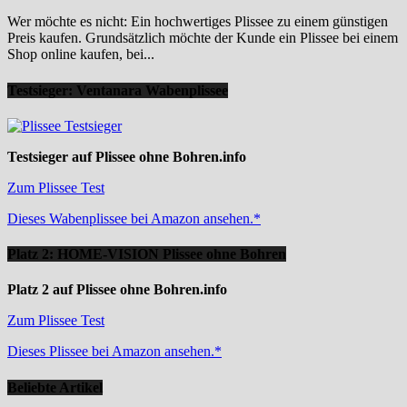
Wer möchte es nicht: Ein hochwertiges Plissee zu einem günstigen
Preis kaufen. Grundsätzlich möchte der Kunde ein Plissee bei einem
Shop online kaufen, bei...
Testsieger: Ventanara Wabenplissee
Testsieger auf Plissee ohne Bohren.info
Zum Plissee Test
Dieses Wabenplissee bei Amazon ansehen.*
Platz 2: HOME-VISION Plissee ohne Bohren
Platz 2 auf Plissee ohne Bohren.info
Zum Plissee Test
Dieses Plissee bei Amazon ansehen.*
Beliebte Artikel