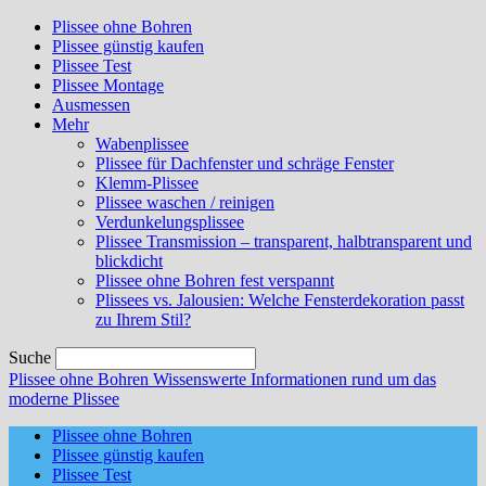
Plissee ohne Bohren
Plissee günstig kaufen
Plissee Test
Plissee Montage
Ausmessen
Mehr
Wabenplissee
Plissee für Dachfenster und schräge Fenster
Klemm-Plissee
Plissee waschen / reinigen
Verdunkelungsplissee
Plissee Transmission – transparent, halbtransparent und
blickdicht
Plissee ohne Bohren fest verspannt
Plissees vs. Jalousien: Welche Fensterdekoration passt
zu Ihrem Stil?
Suche
Plissee ohne Bohren
Wissenswerte Informationen rund um das
moderne Plissee
Plissee ohne Bohren
Plissee günstig kaufen
Plissee Test