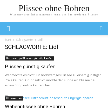
Plissee ohne Bohren
Wissenswerte Informationen rund um das moderne Plissee
Start
Schlagworte
Lidl
SCHLAGWORTE: Lidl
Hochwertige Plissees günstig kaufen
Plissee günstig kaufen
Wer möchte es nicht: Ein hochwertiges Plissee zu einem günstigen
Preis kaufen. Grundsätzlich möchte der Kunde ein Plissee bei
einem Shop online kaufen, bei...
Plisseearten
Wabenplissee ohne Bohren