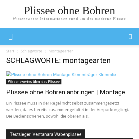
Plissee ohne Bohren
Wissenswerte Informationen rund um das moderne Plissee
Start
Schlagworte
Montagearten
SCHLAGWORTE: montagearten
Wissenswertes über das Plissee
Plissee ohne Bohren anbringen | Montage
Ein Plissee muss in der Regel nicht selbst zusammengesetzt
werden, da es bereits zusammengefaltet in der Verpackung liegt.
Die Bedienschienen, sowohl die oberen als...
Testsieger: Ventanara Wabenplissee