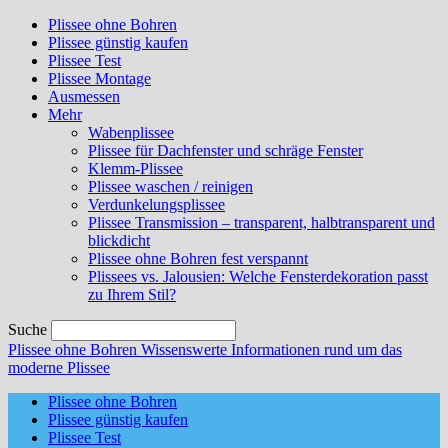
Plissee ohne Bohren
Plissee günstig kaufen
Plissee Test
Plissee Montage
Ausmessen
Mehr
Wabenplissee
Plissee für Dachfenster und schräge Fenster
Klemm-Plissee
Plissee waschen / reinigen
Verdunkelungsplissee
Plissee Transmission – transparent, halbtransparent und
blickdicht
Plissee ohne Bohren fest verspannt
Plissees vs. Jalousien: Welche Fensterdekoration passt
zu Ihrem Stil?
Suche
Plissee ohne Bohren
Wissenswerte Informationen rund um das
moderne Plissee
Plissee ohne Bohren
Plissee günstig kaufen
Plissee Test