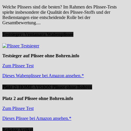
Welche Plissees sind die besten? Im Rahmen des Plissee-Tests
spielte insbesondere die Qualität des Plissee-Stoffs und der
Bedienstangen eine entscheidende Rolle bei der
Gesamtbewertung....
Testsieger: Ventanara Wabenplissee
Testsieger auf Plissee ohne Bohren.info
Zum Plissee Test
Dieses Wabenplissee bei Amazon ansehen.*
Platz 2: HOME-VISION Plissee ohne Bohren
Platz 2 auf Plissee ohne Bohren.info
Zum Plissee Test
Dieses Plissee bei Amazon ansehen.*
Beliebte Artikel