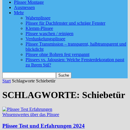
Plissee Montage
Ausmessen
Mehr
Wabenplissee
Plissee für Dachfenster und schräge Fenster
Klemm-Plissee
Plissee waschen / reinigen
Verdunkelungsplissee
Plissee Transmission – transparent, halbtransparent und
blickdicht
Plissee ohne Bohren fest verspannt
Plissees vs. Jalousien: Welche Fensterdekoration passt
zu Ihrem Stil?
Start
Schlagworte
Schiebetür
SCHLAGWORTE: Schiebetür
Wissenswertes über das Plissee
Plissee Test und Erfahrungen 2024