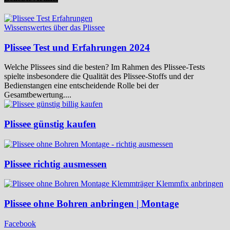
Wissenswertes über das Plissee
Plissee Test und Erfahrungen 2024
Welche Plissees sind die besten? Im Rahmen des Plissee-Tests
spielte insbesondere die Qualität des Plissee-Stoffs und der
Bedienstangen eine entscheidende Rolle bei der
Gesamtbewertung....
Plissee günstig kaufen
Plissee richtig ausmessen
Plissee ohne Bohren anbringen | Montage
Facebook