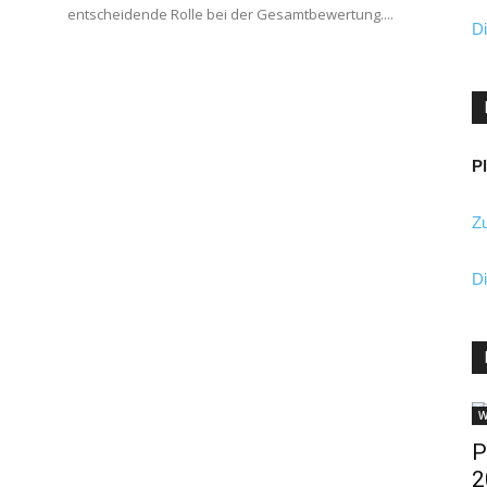
entscheidende Rolle bei der Gesamtbewertung....
D
P
Z
D
W
P
2