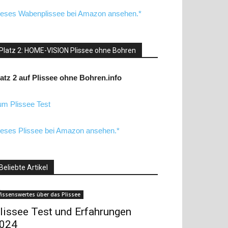
ieses Wabenplissee bei Amazon ansehen.*
Platz 2: HOME-VISION Plissee ohne Bohren
latz 2 auf Plissee ohne Bohren.info
um Plissee Test
ieses Plissee bei Amazon ansehen.*
Beliebte Artikel
issenswertes über das Plissee
lissee Test und Erfahrungen
024