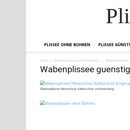
Pl
PLISSEE OHNE BOHREN
PLISSEE GÜNST
Start
Wabenplissee ohne Bohren
Wabenplissee 
Wabenplissee guenstig
Wabenplissee hitzeschutz kälteschutz verdunkelung