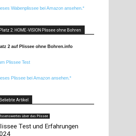
ieses Wabenplissee bei Amazon ansehen.*
Platz 2: HOME-VISION Plissee ohne Bohren
latz 2 auf Plissee ohne Bohren.info
um Plissee Test
ieses Plissee bei Amazon ansehen.*
Beliebte Artikel
issenswertes über das Plissee
lissee Test und Erfahrungen
024